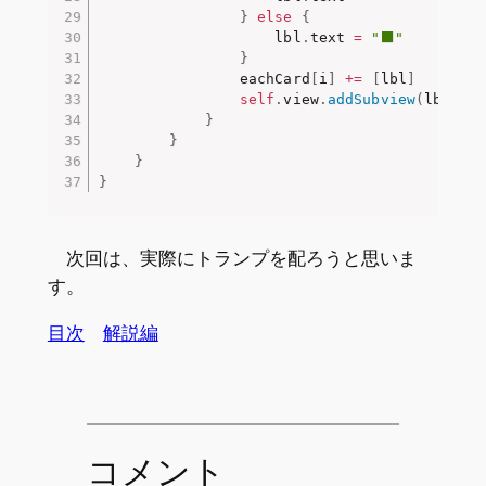
}
else
{
                    lbl
.
text 
=
"⬛️"
}
                eachCard
[
i
]
+
=
[
lbl
]
self
.
view
.
addSubview
(
lbl
)
}
}
}
}
次回は、実際にトランプを配ろうと思いま
す。
目次
解説編
コメント