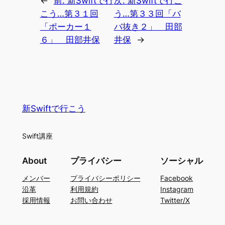
←
前:
新Swiftで行
次:
新Swiftで行こ
こう…第３１回
う…第３３回「バ
「ポーカー１
バ抜き２」 田部
６」 田部井保
井保
→
新Swiftで行こう
Swift講座
About
プライバシー
ソーシャル
メンバー
プライバシーポリシー
Facebook
沿革
利用規約
Instagram
採用情報
お問い合わせ
Twitter/X