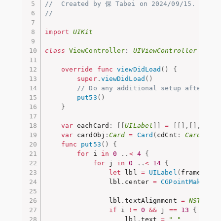
//  Created by 保 Tabei on 2024/09/15.
//
import
UIKit
class
ViewController
:
UIViewController
{
override
func
viewDidLoad
(
)
{
super
.
viewDidLoad
(
)
// Do any additional setup after loa
put53
(
)
}
var
 eachCard
:
[
[
UILabel
]
]
=
[
[
]
,
[
]
,
[
]
,
[
]
var
 cardObj
:
Card
=
Card
(
cdCnt
:
Card
.
Enum
func
put53
(
)
{
for
 i 
in
0
.
.
<
4
{
for
 j 
in
0
.
.
<
14
{
let
 lbl 
=
UILabel
(
frame
:
CGR
                lbl
.
center 
=
CGPointMake
(
50
50
                lbl
.
textAlignment 
=
NSTextAl
if
 i 
!=
0
&&
 j 
==
13
{
                    lbl
.
text 
=
" "