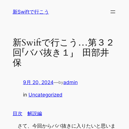
内
新Swiftで行こう
容
を
ス
キ
新Swiftで行こう…第３２
ッ
回「ババ抜き１」 田部井
プ
保
9月 20, 2024
—
admin
by
in
Uncategorized
目次
解説編
さて、今回からババ抜きに入りたいと思いま