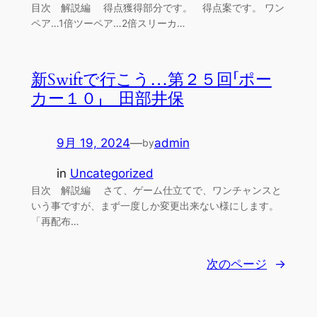
目次 解説編 得点獲得部分です。 得点案です。 ワン
ペア…1倍ツーペア…2倍スリーカ…
新Swiftで行こう…第２５回「ポー
カー１０」 田部井保
9月 19, 2024
—
admin
by
in
Uncategorized
目次 解説編 さて、ゲーム仕立てで、ワンチャンスと
いう事ですが、まず一度しか変更出来ない様にします。
「再配布…
次のページ
→