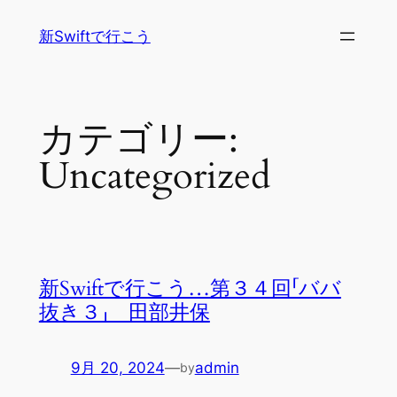
内
新Swiftで行こう
容
を
ス
キ
カテゴリー:
ッ
プ
Uncategorized
新Swiftで行こう…第３４回「ババ
抜き３」 田部井保
9月 20, 2024
—
admin
by