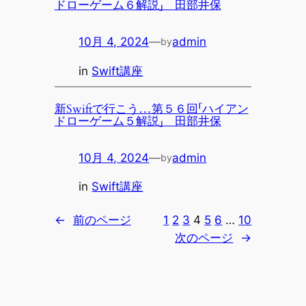
ドローゲーム６解説」 田部井保
10月 4, 2024
—
admin
by
in
Swift講座
新Swiftで行こう…第５６回「ハイアン
ドローゲーム５解説」 田部井保
10月 4, 2024
—
admin
by
in
Swift講座
←
前のページ
1
2
3
4
5
6
…
10
次のページ
→