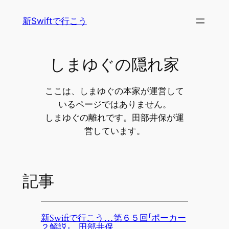
内
新Swiftで行こう
容
を
ス
しまゆぐの隠れ家
キ
ッ
プ
ここは、しまゆぐの本家が運営して
いるページではありません。
しまゆぐの離れです。田部井保が運
営しています。
記事
新Swiftで行こう…第６５回「ポーカー
２解説」 田部井保